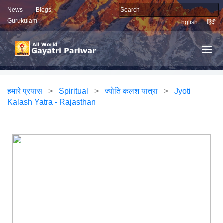
News
Blogs
Gurukulam
English
हिंदी
हमारे प्रयास
>
Spiritual
>
ज्योति कलश यात्रा
>
Jyoti
Kalash Yatra - Rajasthan