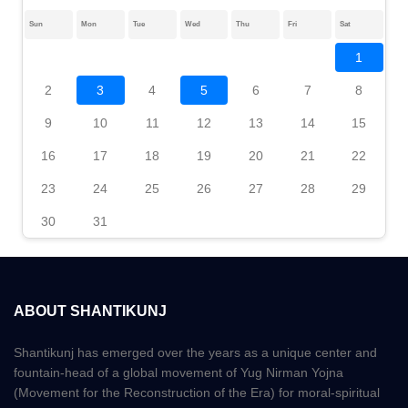
Sun
Mon
Tue
Wed
Thu
Fri
Sat
1
2
3
4
5
6
7
8
9
10
11
12
13
14
15
16
17
18
19
20
21
22
23
24
25
26
27
28
29
30
31
ABOUT SHANTIKUNJ
Shantikunj has emerged over the years as a unique center and
fountain-head of a global movement of Yug Nirman Yojna
(Movement for the Reconstruction of the Era) for moral-spiritual