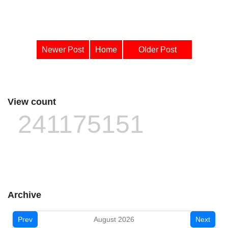
Newer Post
Home
Older Post
View count
241175151
Archive
Prev
August 2026
Next