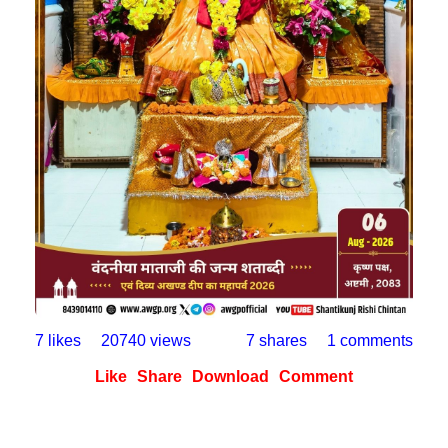
7 likes
20740 views
7 shares
1 comments
Like
Share
Download
Comment