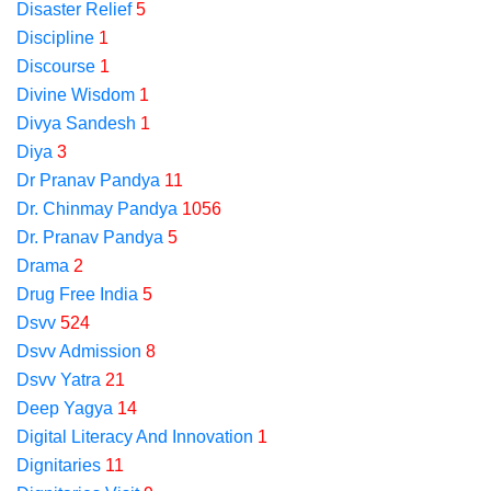
Disaster Relief
5
Discipline
1
Discourse
1
Divine Wisdom
1
Divya Sandesh
1
Diya
3
Dr Pranav Pandya
11
Dr. Chinmay Pandya
1056
Dr. Pranav Pandya
5
Drama
2
Drug Free India
5
Dsvv
524
Dsvv Admission
8
Dsvv Yatra
21
Deep Yagya
14
Digital Literacy And Innovation
1
Dignitaries
11