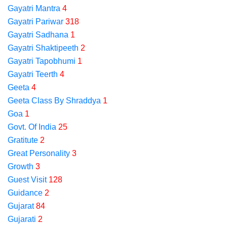
Gayatri Mantra
4
Gayatri Pariwar
318
Gayatri Sadhana
1
Gayatri Shaktipeeth
2
Gayatri Tapobhumi
1
Gayatri Teerth
4
Geeta
4
Geeta Class By Shraddya
1
Goa
1
Govt. Of India
25
Gratitute
2
Great Personality
3
Growth
3
Guest Visit
128
Guidance
2
Gujarat
84
Gujarati
2