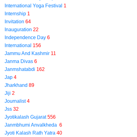
International Yoga Festival
1
Internship
1
Invitation
64
Inauguration
22
Independence Day
6
International
156
Jammu And Kashmir
11
Janma Divas
6
Janmshatabdi
162
Jap
4
Jharkhand
89
Jiji
2
Journalist
4
Jss
32
Jyotikalash Gujarat
556
Janmbhumi Anvalkheda
6
Jyoti Kalash Rath Yatra
40