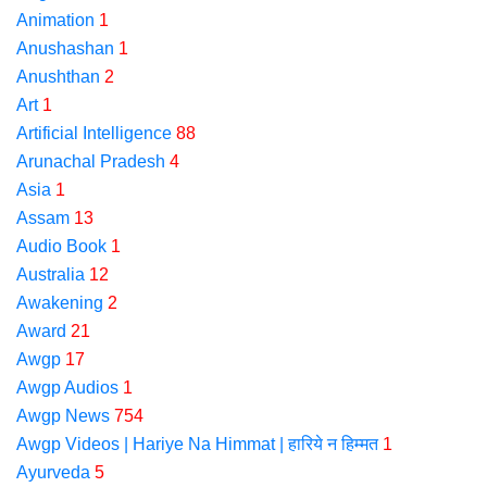
Animation
1
Anushashan
1
Anushthan
2
Art
1
Artificial Intelligence
88
Arunachal Pradesh
4
Asia
1
Assam
13
Audio Book
1
Australia
12
Awakening
2
Award
21
Awgp
17
Awgp Audios
1
Awgp News
754
Awgp Videos | Hariye Na Himmat | हारिये न हिम्मत
1
Ayurveda
5