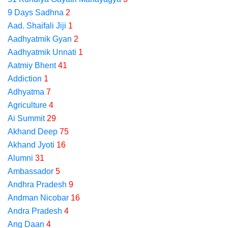
9 Days Sadhna
2
Aad. Shaifali Jiji
1
Aadhyatmik Gyan
2
Aadhyatmik Unnati
1
Aatmiy Bhent
41
Addiction
1
Adhyatma
7
Agriculture
4
Ai Summit
29
Akhand Deep
75
Akhand Jyoti
16
Alumni
31
Ambassador
5
Andhra Pradesh
9
Andman Nicobar
16
Andra Pradesh
4
Ang Daan
4