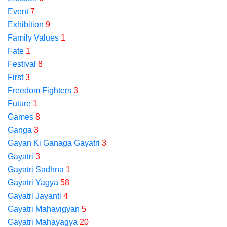
Event
7
Exhibition
9
Family Values
1
Fate
1
Festival
8
First
3
Freedom Fighters
3
Future
1
Games
8
Ganga
3
Gayan Ki Ganaga Gayatri
3
Gayatri
3
Gayatri Sadhna
1
Gayatri Yagya
58
Gayatri Jayanti
4
Gayatri Mahavigyan
5
Gayatri Mahayagya
20