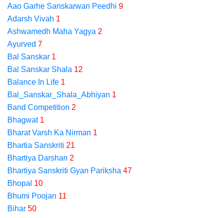
Aao Garhe Sanskarwan Peedhi
9
Adarsh Vivah
1
Ashwamedh Maha Yagya
2
Ayurved
7
Bal Sanskar
1
Bal Sanskar Shala
12
Balance In Life
1
Bal_Sanskar_Shala_Abhiyan
1
Band Competition
2
Bhagwat
1
Bharat Varsh Ka Nirman
1
Bhartia Sanskriti
21
Bhartiya Darshan
2
Bhartiya Sanskriti Gyan Pariksha
47
Bhopal
10
Bhumi Poojan
11
Bihar
50