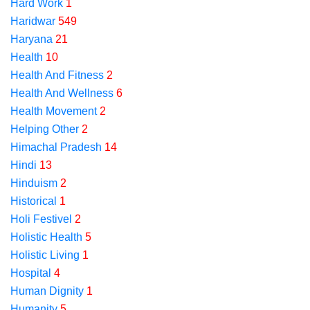
Hard Work
1
Haridwar
549
Haryana
21
Health
10
Health And Fitness
2
Health And Wellness
6
Health Movement
2
Helping Other
2
Himachal Pradesh
14
Hindi
13
Hinduism
2
Historical
1
Holi Festivel
2
Holistic Health
5
Holistic Living
1
Hospital
4
Human Dignity
1
Humanity
5