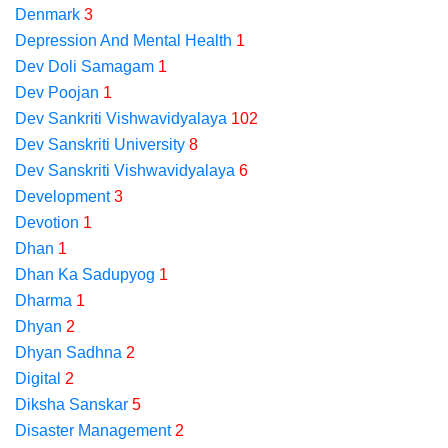
Denmark
3
Depression And Mental Health
1
Dev Doli Samagam
1
Dev Poojan
1
Dev Sankriti Vishwavidyalaya
102
Dev Sanskriti University
8
Dev Sanskriti Vishwavidyalaya
6
Development
3
Devotion
1
Dhan
1
Dhan Ka Sadupyog
1
Dharma
1
Dhyan
2
Dhyan Sadhna
2
Digital
2
Diksha Sanskar
5
Disaster Management
2