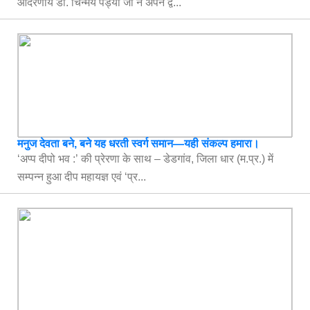
आदरणीय डॉ. चिन्मय पंड्या जी ने अपने द्व...
मनुज देवता बने, बने यह धरती स्वर्ग समान—यही संकल्प हमारा।
‘अप्प दीपो भव :’ की प्रेरणा के साथ – डेडगांव, जिला धार (म.प्र.) में
सम्पन्न हुआ दीप महायज्ञ एवं ‘प्र...