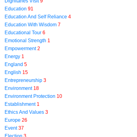
Dignitaries Visit
9
Education
91
Education And Self Reliance
4
Education With Wisdom
7
Educational Tour
6
Emotional Strength
1
Empowerment
2
Energy
1
England
5
English
15
Entrepreneurship
3
Environment
18
Environment Protection
10
Establishment
1
Ethics And Values
3
Europe
26
Event
37
Election
3