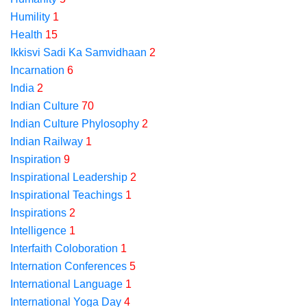
Humility
1
Health
15
Ikkisvi Sadi Ka Samvidhaan
2
Incarnation
6
India
2
Indian Culture
70
Indian Culture Phylosophy
2
Indian Railway
1
Inspiration
9
Inspirational Leadership
2
Inspirational Teachings
1
Inspirations
2
Intelligence
1
Interfaith Coloboration
1
Internation Conferences
5
International Language
1
International Yoga Day
4