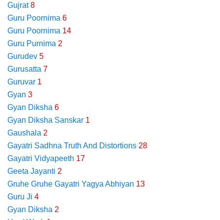
Gujrat
8
Guru Poornima
6
Guru Poornima
14
Guru Purnima
2
Gurudev
5
Gurusatta
7
Guruvar
1
Gyan
3
Gyan Diksha
6
Gyan Diksha Sanskar
1
Gaushala
2
Gayatri Sadhna Truth And Distortions
28
Gayatri Vidyapeeth
17
Geeta Jayanti
2
Gruhe Gruhe Gayatri Yagya Abhiyan
13
Guru Ji
4
Gyan Diksha
2