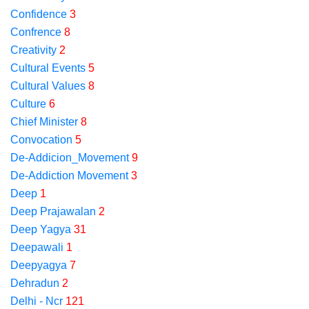
Confidence
3
Confrence
8
Creativity
2
Cultural Events
5
Cultural Values
8
Culture
6
Chief Minister
8
Convocation
5
De-Addicion_Movement
9
De-Addiction Movement
3
Deep
1
Deep Prajawalan
2
Deep Yagya
31
Deepawali
1
Deepyagya
7
Dehradun
2
Delhi - Ncr
121