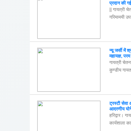
प्रदान की ग
|| गायत्री चे
गरिमामयी उपस
न्यू जर्सी मे
महायज्ञ, परम
गायत्री चेतना 
कुण्डीय गायत्
ट्रस्टी सेवा
आदरणीय योगें
हरिद्वार। गा
कार्यशाला का