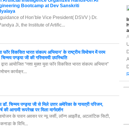
of Artificial Intelligence Organizes Hands-on AI
ineering Bootcamp at Dev Sanskriti
dyalaya
guidance of Hon’ble Vice President( DSVV ) Dr.
I
dya Ji, the Institute of Artific...
H
a
A
U
D
ुवा फॉर विकसित भारत संकल्प अभियान’ के राष्ट्रीय विमोचन में परम
चिन्मय पण्ड्या जी की गरिमामयी उपस्थिति
A
द्वारा आयोजित “नशा मुक्त युवा फॉर विकसित भारत संकल्प अभियान”
D
विमोचन कार्यक्र...
R
ॉ. चिन्मय पण्ड्या जी से मिले उत्तर अमेरिका के गायत्री परिजन,
र्ष की आगामी रूपरेखा पर मिला मार्गदर्शन
आयोजन के पावन अवसर पर न्यू जर्सी, लॉन्ग आइलैंड, अटलांटिक सिटी,
कनाडा के विभि...