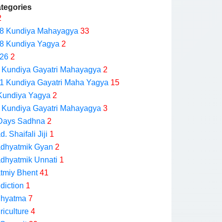
tegories
2
8 Kundiya Mahayagya
33
8 Kundiya Yagya
2
26
2
 Kundiya Gayatri Mahayagya
2
1 Kundiya Gayatri Maha Yagya
15
Kundiya Yagya
2
 Kundiya Gayatri Mahayagya
3
Days Sadhna
2
d. Shaifali Jiji
1
dhyatmik Gyan
2
dhyatmik Unnati
1
tmiy Bhent
41
diction
1
hyatma
7
riculture
4