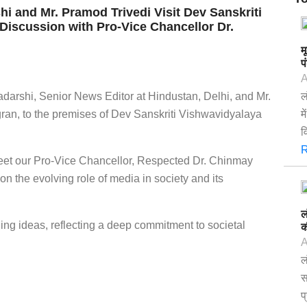
hi and Mr. Pramod Trivedi Visit Dev Sanskriti
 Discussion with Pro-Vice Chancellor Dr.
म
प
A
darshi, Senior News Editor at Hindustan, Delhi, and Mr.
ल
gran, to the premises of Dev Sanskriti Vishwavidyalaya
म
व
R
o meet our Pro-Vice Chancellor, Respected Dr. Chinmay
n the evolving role of media in society and its
ल
ng ideas, reflecting a deep commitment to societal
क
A
ल
स
प