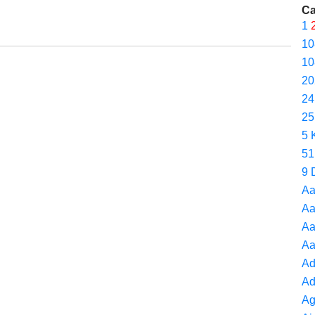
Ca
1
10
10
20
24
25
5 
51
9 
Aa
Aa
Aa
Aa
Ad
Ad
Ag