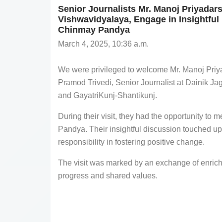
Senior Journalists Mr. Manoj Priyadars
Vishwavidyalaya, Engage in Insightful
Chinmay Pandya
March 4, 2025, 10:36 a.m.
We were privileged to welcome Mr. Manoj Priya
Pramod Trivedi, Senior Journalist at Dainik Ja
and GayatriKunj-Shantikunj.
During their visit, they had the opportunity t
Pandya. Their insightful discussion touched upo
responsibility in fostering positive change.
The visit was marked by an exchange of enrichi
progress and shared values.