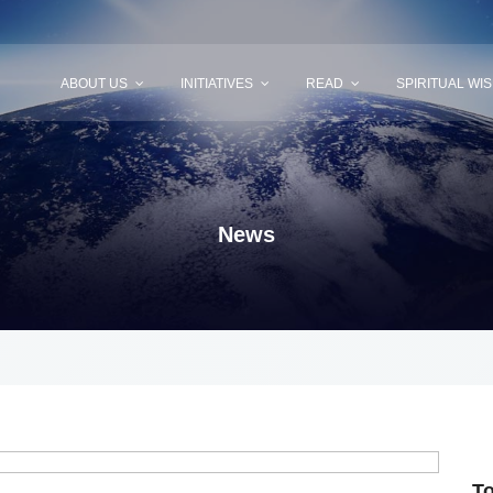
ABOUT US
INITIATIVES
READ
SPIRITUAL WI
News
T