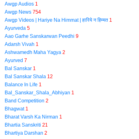
Awgp Audios
1
Awgp News
754
Awgp Videos | Hariye Na Himmat | हारिये न हिम्मत
1
Ayurveda
5
Aao Garhe Sanskarwan Peedhi
9
Adarsh Vivah
1
Ashwamedh Maha Yagya
2
Ayurved
7
Bal Sanskar
1
Bal Sanskar Shala
12
Balance In Life
1
Bal_Sanskar_Shala_Abhiyan
1
Band Competition
2
Bhagwat
1
Bharat Varsh Ka Nirman
1
Bhartia Sanskriti
21
Bhartiya Darshan
2