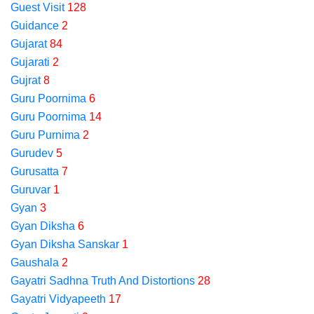
Guest Visit
128
Guidance
2
Gujarat
84
Gujarati
2
Gujrat
8
Guru Poornima
6
Guru Poornima
14
Guru Purnima
2
Gurudev
5
Gurusatta
7
Guruvar
1
Gyan
3
Gyan Diksha
6
Gyan Diksha Sanskar
1
Gaushala
2
Gayatri Sadhna Truth And Distortions
28
Gayatri Vidyapeeth
17