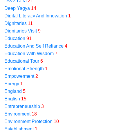
Dsvv Yatra
21
Deep Yagya
14
Digital Literacy And Innovation
1
Dignitaries
11
Dignitaries Visit
9
Education
91
Education And Self Reliance
4
Education With Wisdom
7
Educational Tour
6
Emotional Strength
1
Empowerment
2
Energy
1
England
5
English
15
Entrepreneurship
3
Environment
18
Environment Protection
10
Establishment
1