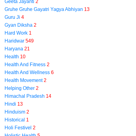
Geeta Jayanti
2
Gruhe Gruhe Gayatri Yagya Abhiyan
13
Guru Ji
4
Gyan Diksha
2
Hard Work
1
Haridwar
549
Haryana
21
Health
10
Health And Fitness
2
Health And Wellness
6
Health Movement
2
Helping Other
2
Himachal Pradesh
14
Hindi
13
Hinduism
2
Historical
1
Holi Festivel
2
Holistic Health
5