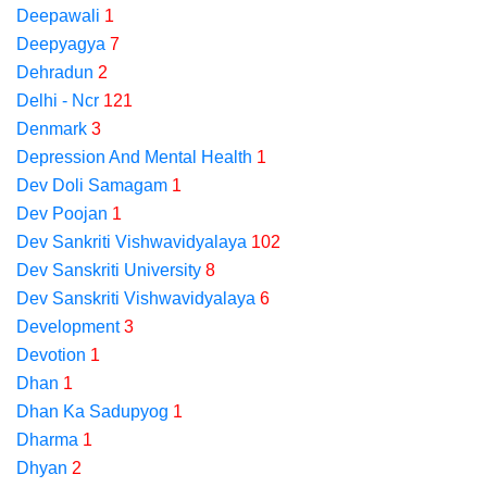
Deepawali
1
Deepyagya
7
Dehradun
2
Delhi - Ncr
121
Denmark
3
Depression And Mental Health
1
Dev Doli Samagam
1
Dev Poojan
1
Dev Sankriti Vishwavidyalaya
102
Dev Sanskriti University
8
Dev Sanskriti Vishwavidyalaya
6
Development
3
Devotion
1
Dhan
1
Dhan Ka Sadupyog
1
Dharma
1
Dhyan
2