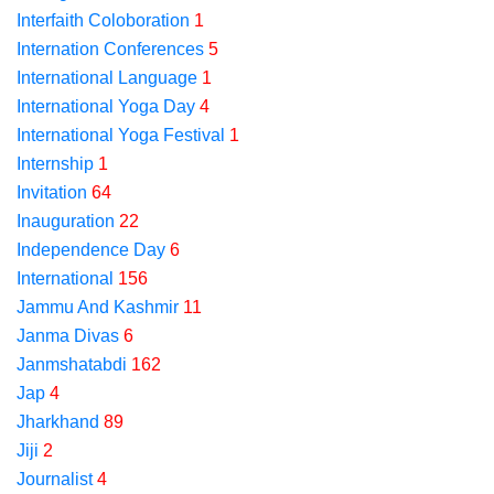
Interfaith Coloboration
1
Internation Conferences
5
International Language
1
International Yoga Day
4
International Yoga Festival
1
Internship
1
Invitation
64
Inauguration
22
Independence Day
6
International
156
Jammu And Kashmir
11
Janma Divas
6
Janmshatabdi
162
Jap
4
Jharkhand
89
Jiji
2
Journalist
4