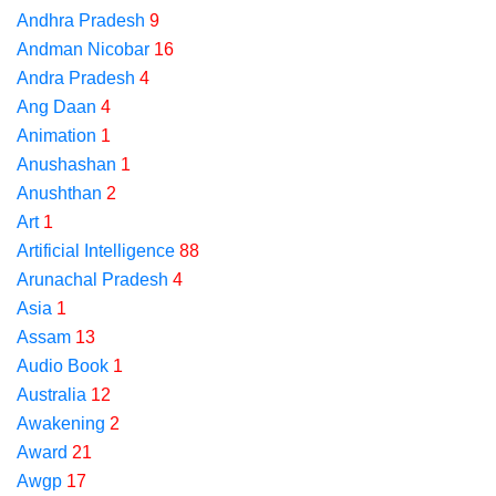
Andhra Pradesh
9
Andman Nicobar
16
Andra Pradesh
4
Ang Daan
4
Animation
1
Anushashan
1
Anushthan
2
Art
1
Artificial Intelligence
88
Arunachal Pradesh
4
Asia
1
Assam
13
Audio Book
1
Australia
12
Awakening
2
Award
21
Awgp
17