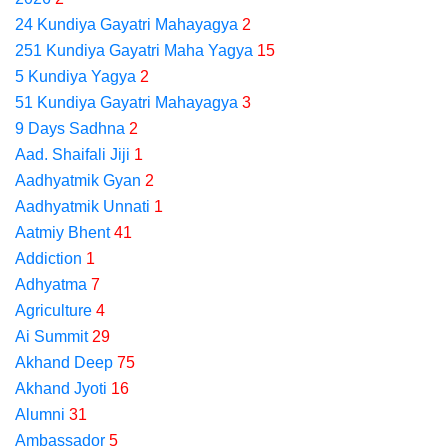
24 Kundiya Gayatri Mahayagya
2
251 Kundiya Gayatri Maha Yagya
15
5 Kundiya Yagya
2
51 Kundiya Gayatri Mahayagya
3
9 Days Sadhna
2
Aad. Shaifali Jiji
1
Aadhyatmik Gyan
2
Aadhyatmik Unnati
1
Aatmiy Bhent
41
Addiction
1
Adhyatma
7
Agriculture
4
Ai Summit
29
Akhand Deep
75
Akhand Jyoti
16
Alumni
31
Ambassador
5