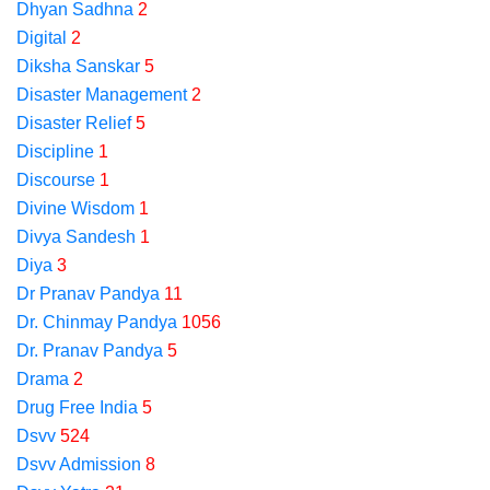
Dhyan Sadhna
2
Digital
2
Diksha Sanskar
5
Disaster Management
2
Disaster Relief
5
Discipline
1
Discourse
1
Divine Wisdom
1
Divya Sandesh
1
Diya
3
Dr Pranav Pandya
11
Dr. Chinmay Pandya
1056
Dr. Pranav Pandya
5
Drama
2
Drug Free India
5
Dsvv
524
Dsvv Admission
8