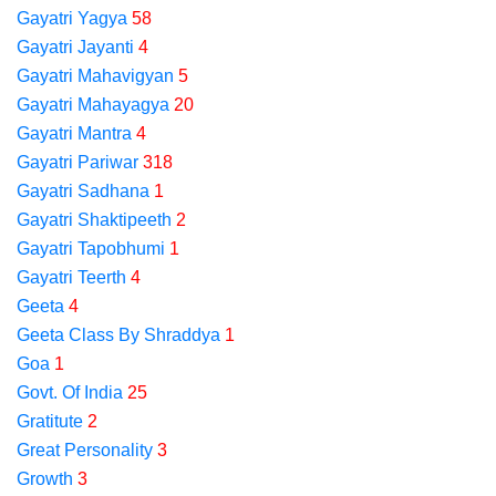
Gayatri Yagya
58
Gayatri Jayanti
4
Gayatri Mahavigyan
5
Gayatri Mahayagya
20
Gayatri Mantra
4
Gayatri Pariwar
318
Gayatri Sadhana
1
Gayatri Shaktipeeth
2
Gayatri Tapobhumi
1
Gayatri Teerth
4
Geeta
4
Geeta Class By Shraddya
1
Goa
1
Govt. Of India
25
Gratitute
2
Great Personality
3
Growth
3