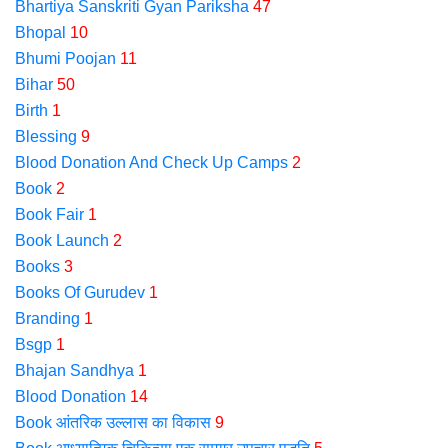
Bhartiya Sanskriti Gyan Pariksha
47
Bhopal
10
Bhumi Poojan
11
Bihar
50
Birth
1
Blessing
9
Blood Donation And Check Up Camps
2
Book
2
Book Fair
1
Book Launch
2
Books
3
Books Of Gurudev
1
Branding
1
Bsgp
1
Bhajan Sandhya
1
Blood Donation
14
Book आंतरिक उल्लास का विकास
9