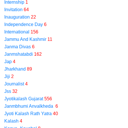
Internship
1
Invitation
64
Inauguration
22
Independence Day
6
International
156
Jammu And Kashmir
11
Janma Divas
6
Janmshatabdi
162
Jap
4
Jharkhand
89
Jiji
2
Journalist
4
Jss
32
Jyotikalash Gujarat
556
Janmbhumi Anvalkheda
6
Jyoti Kalash Rath Yatra
40
Kalash
4