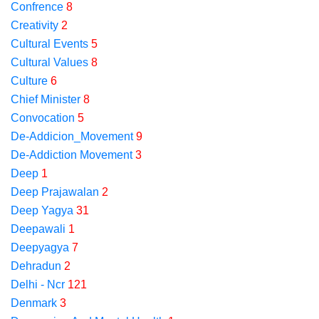
Confrence
8
Creativity
2
Cultural Events
5
Cultural Values
8
Culture
6
Chief Minister
8
Convocation
5
De-Addicion_Movement
9
De-Addiction Movement
3
Deep
1
Deep Prajawalan
2
Deep Yagya
31
Deepawali
1
Deepyagya
7
Dehradun
2
Delhi - Ncr
121
Denmark
3