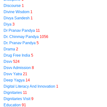
Discourse
1
Divine Wisdom
1
Divya Sandesh
1
Diya
3
Dr Pranav Pandya
11
Dr. Chinmay Pandya
1056
Dr. Pranav Pandya
5
Drama
2
Drug Free India
5
Dsvv
524
Dsvv Admission
8
Dsvv Yatra
21
Deep Yagya
14
Digital Literacy And Innovation
1
Dignitaries
11
Dignitaries Visit
9
Education
91