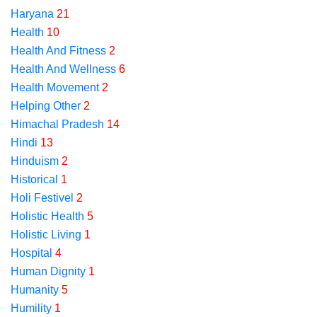
Haryana
21
Health
10
Health And Fitness
2
Health And Wellness
6
Health Movement
2
Helping Other
2
Himachal Pradesh
14
Hindi
13
Hinduism
2
Historical
1
Holi Festivel
2
Holistic Health
5
Holistic Living
1
Hospital
4
Human Dignity
1
Humanity
5
Humility
1