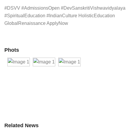
#DSVV #AdmissionsOpen #DevSanskritiVishwavidyalaya
#SpiritualEducation #IndianCulture HolisticEducation
GlobalRenaissance ApplyNow
Phots
Related News