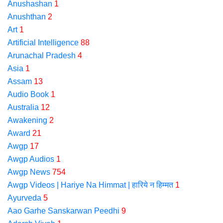
Anushashan
1
Anushthan
2
Art
1
Artificial Intelligence
88
Arunachal Pradesh
4
Asia
1
Assam
13
Audio Book
1
Australia
12
Awakening
2
Award
21
Awgp
17
Awgp Audios
1
Awgp News
754
Awgp Videos | Hariye Na Himmat | हारिये न हिम्मत
1
Ayurveda
5
Aao Garhe Sanskarwan Peedhi
9