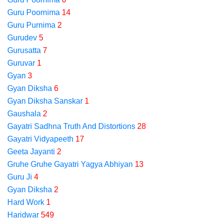
Guru Poornima
14
Guru Purnima
2
Gurudev
5
Gurusatta
7
Guruvar
1
Gyan
3
Gyan Diksha
6
Gyan Diksha Sanskar
1
Gaushala
2
Gayatri Sadhna Truth And Distortions
28
Gayatri Vidyapeeth
17
Geeta Jayanti
2
Gruhe Gruhe Gayatri Yagya Abhiyan
13
Guru Ji
4
Gyan Diksha
2
Hard Work
1
Haridwar
549