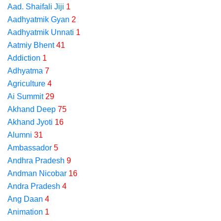
Aad. Shaifali Jiji
1
Aadhyatmik Gyan
2
Aadhyatmik Unnati
1
Aatmiy Bhent
41
Addiction
1
Adhyatma
7
Agriculture
4
Ai Summit
29
Akhand Deep
75
Akhand Jyoti
16
Alumni
31
Ambassador
5
Andhra Pradesh
9
Andman Nicobar
16
Andra Pradesh
4
Ang Daan
4
Animation
1