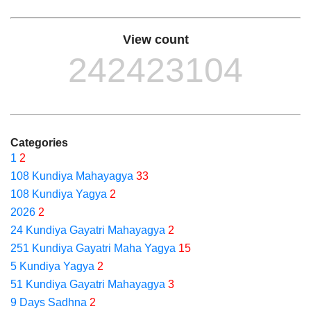
View count
242423104
Categories
1
2
108 Kundiya Mahayagya
33
108 Kundiya Yagya
2
2026
2
24 Kundiya Gayatri Mahayagya
2
251 Kundiya Gayatri Maha Yagya
15
5 Kundiya Yagya
2
51 Kundiya Gayatri Mahayagya
3
9 Days Sadhna
2