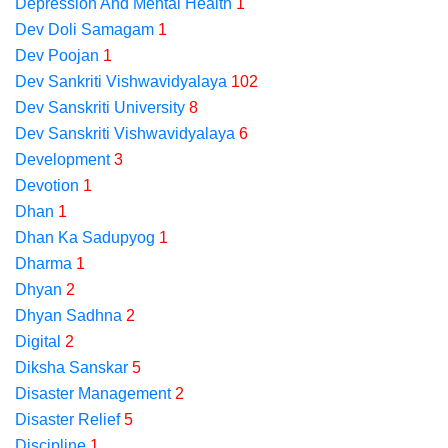
Depression And Mental Health
1
Dev Doli Samagam
1
Dev Poojan
1
Dev Sankriti Vishwavidyalaya
102
Dev Sanskriti University
8
Dev Sanskriti Vishwavidyalaya
6
Development
3
Devotion
1
Dhan
1
Dhan Ka Sadupyog
1
Dharma
1
Dhyan
2
Dhyan Sadhna
2
Digital
2
Diksha Sanskar
5
Disaster Management
2
Disaster Relief
5
Discipline
1