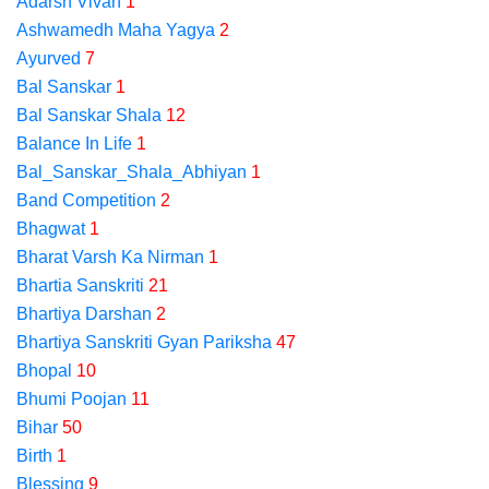
Adarsh Vivah
1
Ashwamedh Maha Yagya
2
Ayurved
7
Bal Sanskar
1
Bal Sanskar Shala
12
Balance In Life
1
Bal_Sanskar_Shala_Abhiyan
1
Band Competition
2
Bhagwat
1
Bharat Varsh Ka Nirman
1
Bhartia Sanskriti
21
Bhartiya Darshan
2
Bhartiya Sanskriti Gyan Pariksha
47
Bhopal
10
Bhumi Poojan
11
Bihar
50
Birth
1
Blessing
9