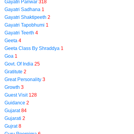
Gayatri Pariwar
318
Gayatri Sadhana
1
Gayatri Shaktipeeth
2
Gayatri Tapobhumi
1
Gayatri Teerth
4
Geeta
4
Geeta Class By Shraddya
1
Goa
1
Govt. Of India
25
Gratitute
2
Great Personality
3
Growth
3
Guest Visit
128
Guidance
2
Gujarat
84
Gujarati
2
Gujrat
8
Guru Poornima
6