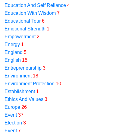
Education And Self Reliance
4
Education With Wisdom
7
Educational Tour
6
Emotional Strength
1
Empowerment
2
Energy
1
England
5
English
15
Entrepreneurship
3
Environment
18
Environment Protection
10
Establishment
1
Ethics And Values
3
Europe
26
Event
37
Election
3
Event
7