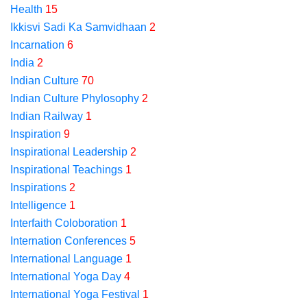
Health
15
Ikkisvi Sadi Ka Samvidhaan
2
Incarnation
6
India
2
Indian Culture
70
Indian Culture Phylosophy
2
Indian Railway
1
Inspiration
9
Inspirational Leadership
2
Inspirational Teachings
1
Inspirations
2
Intelligence
1
Interfaith Coloboration
1
Internation Conferences
5
International Language
1
International Yoga Day
4
International Yoga Festival
1