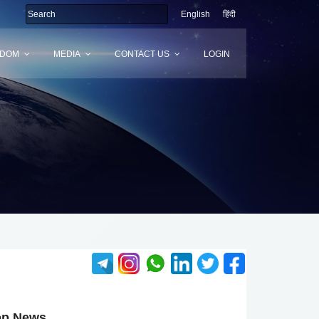
English
हिंदी
SDOM
MEDIA
CONTACT US
LOGIN
op News