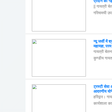
प्रदान की ग
|| गायत्री चे
गरिमामयी उपस
न्यू जर्सी मे
महायज्ञ, परम
गायत्री चेतना 
कुण्डीय गायत्
ट्रस्टी सेवा
आदरणीय योगें
हरिद्वार। गा
कार्यशाला का