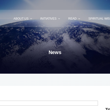
ABOUT US
INITIATIVES
READ
SPIRITUAL WI
News
T