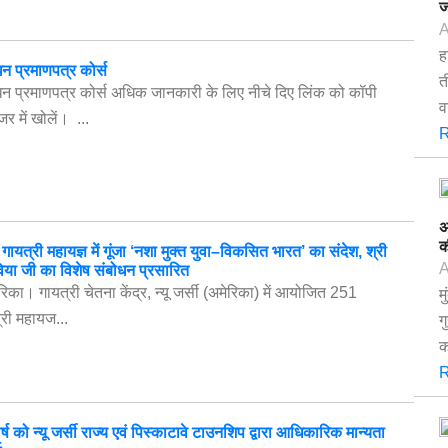
ज
A
ह
धन प्रमाणपत्र कोर्स
त
धन प्रमाणपत्र कोर्स अधिक जानकारी के लिए नीचे दिए लिंक को कॉपी
व
र में खोलें। ...
R
अ
क
ायत्री महायज्ञ में गूंजा ‘नशा मुक्त युवा–विकसित भारत’ का संदेश, श्री
A
िया जी का विशेष संबोधन प्रसारित
मेरिका। गायत्री चेतना केंद्र, न्यू जर्सी (अमेरिका) में आयोजित 251
म
्री महायज...
ग
क
R
र्ष को न्यू जर्सी राज्य एवं पिस्काटावे टाउनशिप द्वारा आधिकारिक मान्यता