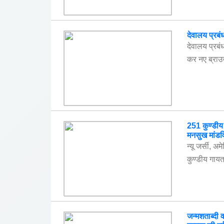
देवालय प्रबं
देवालय प्रबं
कर नए ब्राउज
251 कुण्डीय ग
मनसुख मांडव
न्यू जर्सी, अ
कुण्डीय गायत
जन्मशताब्दी व