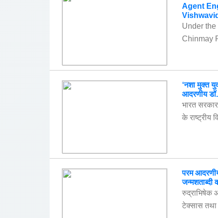
Agent Eng
Vishwavi
Under the 
Chinmay Pan
‘नशा मुक्त य
आदरणीय डॉ. 
भारत सरकार 
के राष्ट्रीय 
परम आदरणीय ड
जन्मशताब्दी व
रुद्राभिषेक 
टेक्सास तथा 