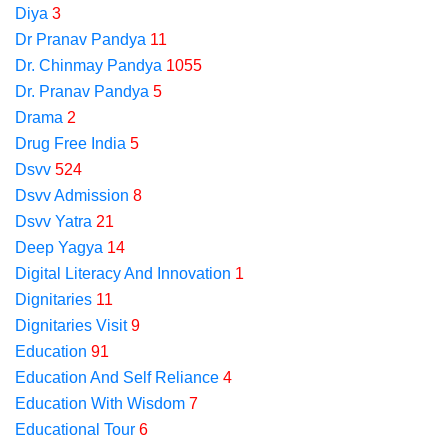
Diya
3
Dr Pranav Pandya
11
Dr. Chinmay Pandya
1055
Dr. Pranav Pandya
5
Drama
2
Drug Free India
5
Dsvv
524
Dsvv Admission
8
Dsvv Yatra
21
Deep Yagya
14
Digital Literacy And Innovation
1
Dignitaries
11
Dignitaries Visit
9
Education
91
Education And Self Reliance
4
Education With Wisdom
7
Educational Tour
6