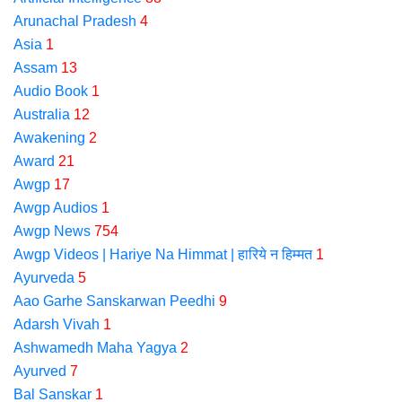
Arunachal Pradesh
4
Asia
1
Assam
13
Audio Book
1
Australia
12
Awakening
2
Award
21
Awgp
17
Awgp Audios
1
Awgp News
754
Awgp Videos | Hariye Na Himmat | हारिये न हिम्मत
1
Ayurveda
5
Aao Garhe Sanskarwan Peedhi
9
Adarsh Vivah
1
Ashwamedh Maha Yagya
2
Ayurved
7
Bal Sanskar
1