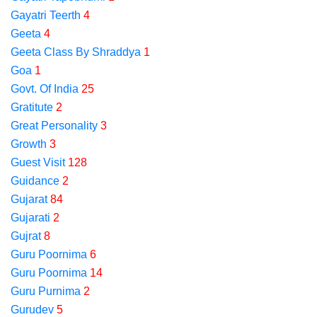
Gayatri Teerth
4
Geeta
4
Geeta Class By Shraddya
1
Goa
1
Govt. Of India
25
Gratitute
2
Great Personality
3
Growth
3
Guest Visit
128
Guidance
2
Gujarat
84
Gujarati
2
Gujrat
8
Guru Poornima
6
Guru Poornima
14
Guru Purnima
2
Gurudev
5