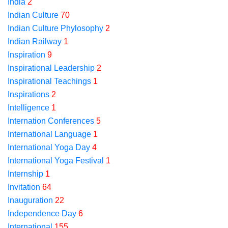
India
2
Indian Culture
70
Indian Culture Phylosophy
2
Indian Railway
1
Inspiration
9
Inspirational Leadership
2
Inspirational Teachings
1
Inspirations
2
Intelligence
1
Internation Conferences
5
International Language
1
International Yoga Day
4
International Yoga Festival
1
Internship
1
Invitation
64
Inauguration
22
Independence Day
6
International
155