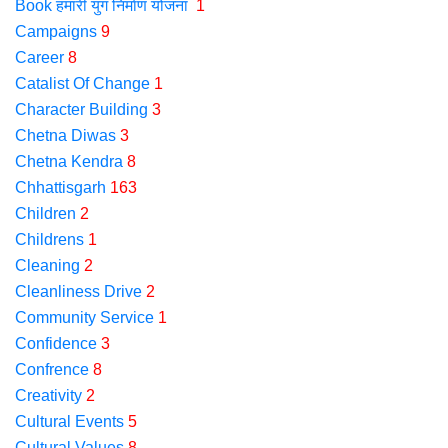
Book हमारी युग निर्माण योजना
1
Campaigns
9
Career
8
Catalist Of Change
1
Character Building
3
Chetna Diwas
3
Chetna Kendra
8
Chhattisgarh
163
Children
2
Childrens
1
Cleaning
2
Cleanliness Drive
2
Community Service
1
Confidence
3
Confrence
8
Creativity
2
Cultural Events
5
Cultural Values
8