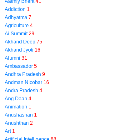
Aatmiy Bhent
41
Addiction
1
Adhyatma
7
Agriculture
4
Ai Summit
29
Akhand Deep
75
Akhand Jyoti
16
Alumni
31
Ambassador
5
Andhra Pradesh
9
Andman Nicobar
16
Andra Pradesh
4
Ang Daan
4
Animation
1
Anushashan
1
Anushthan
2
Art
1
Artificial Intelligence
88