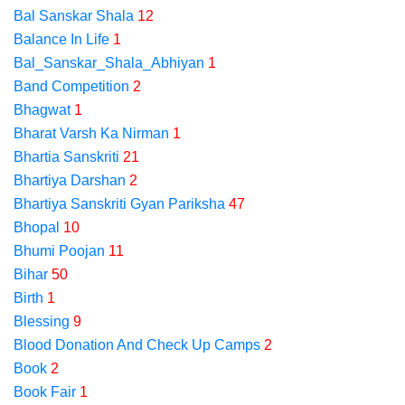
Bal Sanskar Shala
12
Balance In Life
1
Bal_Sanskar_Shala_Abhiyan
1
Band Competition
2
Bhagwat
1
Bharat Varsh Ka Nirman
1
Bhartia Sanskriti
21
Bhartiya Darshan
2
Bhartiya Sanskriti Gyan Pariksha
47
Bhopal
10
Bhumi Poojan
11
Bihar
50
Birth
1
Blessing
9
Blood Donation And Check Up Camps
2
Book
2
Book Fair
1