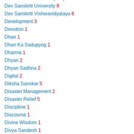
Dev Sanskriti University
8
Dev Sanskriti Vishwavidyalaya
6
Development
3
Devotion
1
Dhan
1
Dhan Ka Sadupyog
1
Dharma
1
Dhyan
2
Dhyan Sadhna
2
Digital
2
Diksha Sanskar
5
Disaster Management
2
Disaster Relief
5
Discipline
1
Discourse
1
Divine Wisdom
1
Divya Sandesh
1