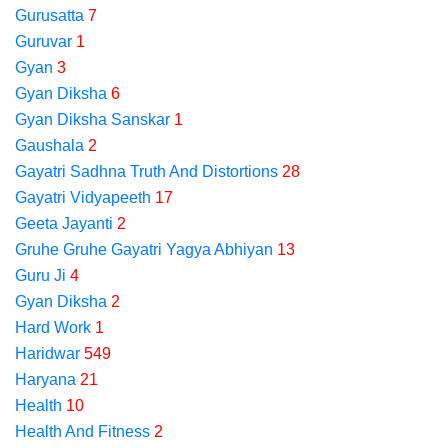
Gurusatta
7
Guruvar
1
Gyan
3
Gyan Diksha
6
Gyan Diksha Sanskar
1
Gaushala
2
Gayatri Sadhna Truth And Distortions
28
Gayatri Vidyapeeth
17
Geeta Jayanti
2
Gruhe Gruhe Gayatri Yagya Abhiyan
13
Guru Ji
4
Gyan Diksha
2
Hard Work
1
Haridwar
549
Haryana
21
Health
10
Health And Fitness
2