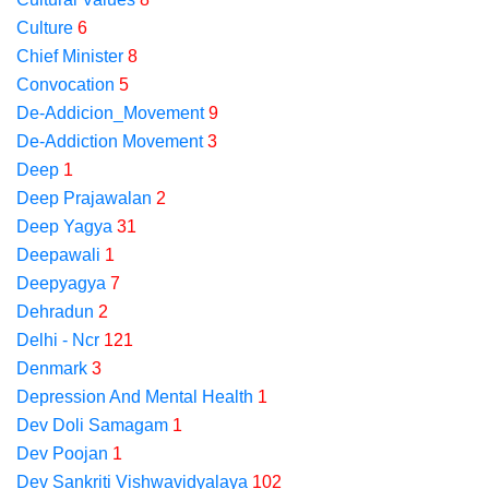
Culture
6
Chief Minister
8
Convocation
5
De-Addicion_Movement
9
De-Addiction Movement
3
Deep
1
Deep Prajawalan
2
Deep Yagya
31
Deepawali
1
Deepyagya
7
Dehradun
2
Delhi - Ncr
121
Denmark
3
Depression And Mental Health
1
Dev Doli Samagam
1
Dev Poojan
1
Dev Sankriti Vishwavidyalaya
102