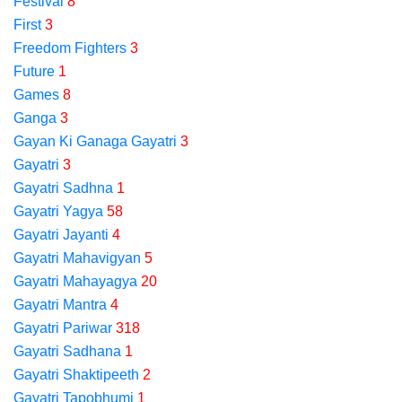
Festival
8
First
3
Freedom Fighters
3
Future
1
Games
8
Ganga
3
Gayan Ki Ganaga Gayatri
3
Gayatri
3
Gayatri Sadhna
1
Gayatri Yagya
58
Gayatri Jayanti
4
Gayatri Mahavigyan
5
Gayatri Mahayagya
20
Gayatri Mantra
4
Gayatri Pariwar
318
Gayatri Sadhana
1
Gayatri Shaktipeeth
2
Gayatri Tapobhumi
1