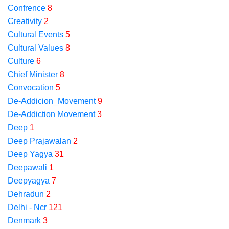
Confrence
8
Creativity
2
Cultural Events
5
Cultural Values
8
Culture
6
Chief Minister
8
Convocation
5
De-Addicion_Movement
9
De-Addiction Movement
3
Deep
1
Deep Prajawalan
2
Deep Yagya
31
Deepawali
1
Deepyagya
7
Dehradun
2
Delhi - Ncr
121
Denmark
3