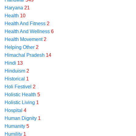
Haryana
21
Health
10
Health And Fitness
2
Health And Wellness
6
Health Movement
2
Helping Other
2
Himachal Pradesh
14
Hindi
13
Hinduism
2
Historical
1
Holi Festivel
2
Holistic Health
5
Holistic Living
1
Hospital
4
Human Dignity
1
Humanity
5
Humility
1