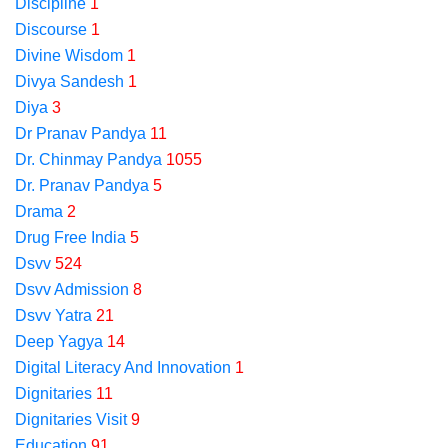
Discipline
1
Discourse
1
Divine Wisdom
1
Divya Sandesh
1
Diya
3
Dr Pranav Pandya
11
Dr. Chinmay Pandya
1055
Dr. Pranav Pandya
5
Drama
2
Drug Free India
5
Dsvv
524
Dsvv Admission
8
Dsvv Yatra
21
Deep Yagya
14
Digital Literacy And Innovation
1
Dignitaries
11
Dignitaries Visit
9
Education
91