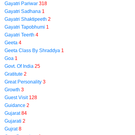
Gayatri Pariwar
318
Gayatri Sadhana
1
Gayatri Shaktipeeth
2
Gayatri Tapobhumi
1
Gayatri Teerth
4
Geeta
4
Geeta Class By Shraddya
1
Goa
1
Govt. Of India
25
Gratitute
2
Great Personality
3
Growth
3
Guest Visit
128
Guidance
2
Gujarat
84
Gujarati
2
Gujrat
8