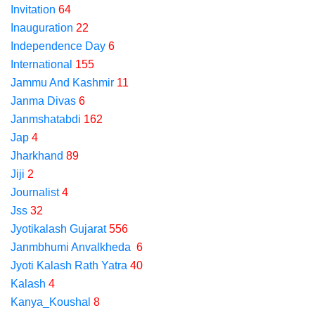
Invitation
64
Inauguration
22
Independence Day
6
International
155
Jammu And Kashmir
11
Janma Divas
6
Janmshatabdi
162
Jap
4
Jharkhand
89
Jiji
2
Journalist
4
Jss
32
Jyotikalash Gujarat
556
Janmbhumi Anvalkheda
6
Jyoti Kalash Rath Yatra
40
Kalash
4
Kanya_Koushal
8