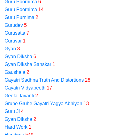
Guru Poornima
6
Guru Poornima
14
Guru Purnima
2
Gurudev
5
Gurusatta
7
Guruvar
1
Gyan
3
Gyan Diksha
6
Gyan Diksha Sanskar
1
Gaushala
2
Gayatri Sadhna Truth And Distortions
28
Gayatri Vidyapeeth
17
Geeta Jayanti
2
Gruhe Gruhe Gayatri Yagya Abhiyan
13
Guru Ji
4
Gyan Diksha
2
Hard Work
1
Haridwar
549