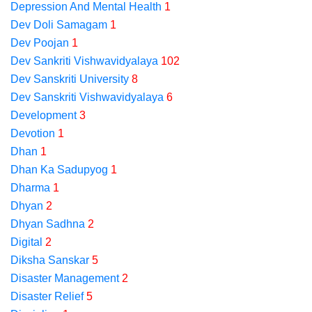
Depression And Mental Health
1
Dev Doli Samagam
1
Dev Poojan
1
Dev Sankriti Vishwavidyalaya
102
Dev Sanskriti University
8
Dev Sanskriti Vishwavidyalaya
6
Development
3
Devotion
1
Dhan
1
Dhan Ka Sadupyog
1
Dharma
1
Dhyan
2
Dhyan Sadhna
2
Digital
2
Diksha Sanskar
5
Disaster Management
2
Disaster Relief
5