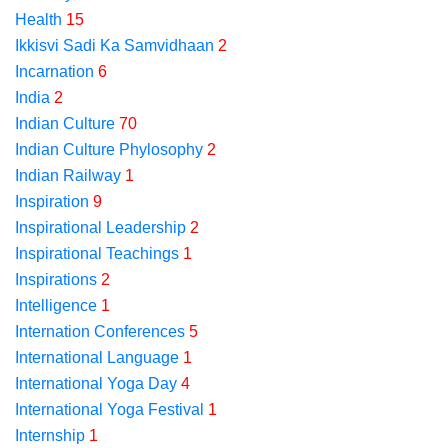
Health
15
Ikkisvi Sadi Ka Samvidhaan
2
Incarnation
6
India
2
Indian Culture
70
Indian Culture Phylosophy
2
Indian Railway
1
Inspiration
9
Inspirational Leadership
2
Inspirational Teachings
1
Inspirations
2
Intelligence
1
Internation Conferences
5
International Language
1
International Yoga Day
4
International Yoga Festival
1
Internship
1