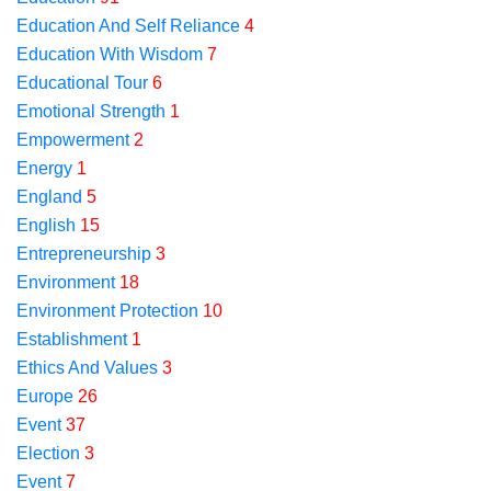
Education And Self Reliance
4
Education With Wisdom
7
Educational Tour
6
Emotional Strength
1
Empowerment
2
Energy
1
England
5
English
15
Entrepreneurship
3
Environment
18
Environment Protection
10
Establishment
1
Ethics And Values
3
Europe
26
Event
37
Election
3
Event
7