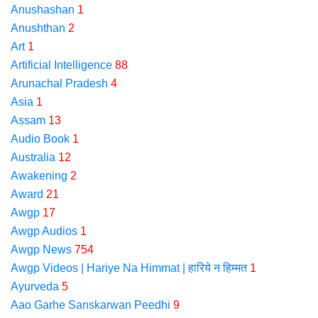
Anushashan
1
Anushthan
2
Art
1
Artificial Intelligence
88
Arunachal Pradesh
4
Asia
1
Assam
13
Audio Book
1
Australia
12
Awakening
2
Award
21
Awgp
17
Awgp Audios
1
Awgp News
754
Awgp Videos | Hariye Na Himmat | हारिये न हिम्मत
1
Ayurveda
5
Aao Garhe Sanskarwan Peedhi
9