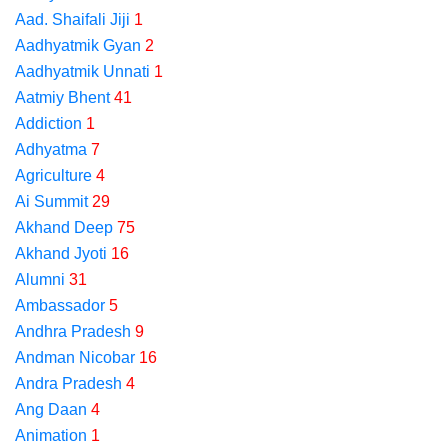
Aad. Shaifali Jiji
1
Aadhyatmik Gyan
2
Aadhyatmik Unnati
1
Aatmiy Bhent
41
Addiction
1
Adhyatma
7
Agriculture
4
Ai Summit
29
Akhand Deep
75
Akhand Jyoti
16
Alumni
31
Ambassador
5
Andhra Pradesh
9
Andman Nicobar
16
Andra Pradesh
4
Ang Daan
4
Animation
1