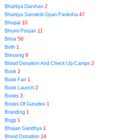
Bhartiya Darshan
2
Bhartiya Sanskriti Gyan Pariksha
47
Bhopal
10
Bhumi Poojan
11
Bihar
50
Birth
1
Blessing
9
Blood Donation And Check Up Camps
2
Book
2
Book Fair
1
Book Launch
2
Books
3
Books Of Gurudev
1
Branding
1
Bsgp
1
Bhajan Sandhya
1
Blood Donation
14