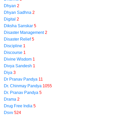
Dhyan
2
Dhyan Sadhna
2
Digital
2
Diksha Sanskar
5
Disaster Management
2
Disaster Relief
5
Discipline
1
Discourse
1
Divine Wisdom
1
Divya Sandesh
1
Diya
3
Dr Pranav Pandya
11
Dr. Chinmay Pandya
1055
Dr. Pranav Pandya
5
Drama
2
Drug Free India
5
Dsvv
524