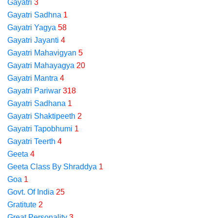
Gayatri
3
Gayatri Sadhna
1
Gayatri Yagya
58
Gayatri Jayanti
4
Gayatri Mahavigyan
5
Gayatri Mahayagya
20
Gayatri Mantra
4
Gayatri Pariwar
318
Gayatri Sadhana
1
Gayatri Shaktipeeth
2
Gayatri Tapobhumi
1
Gayatri Teerth
4
Geeta
4
Geeta Class By Shraddya
1
Goa
1
Govt. Of India
25
Gratitute
2
Great Personality
3