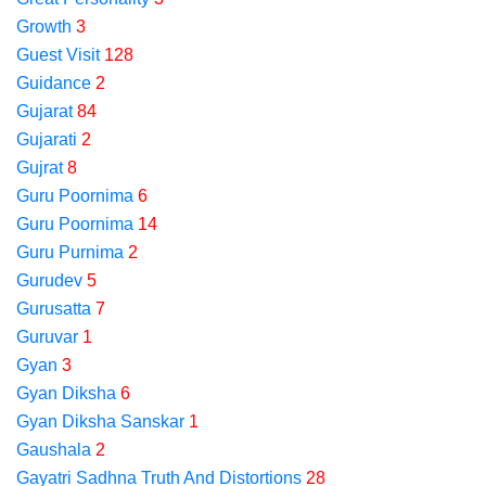
Growth
3
Guest Visit
128
Guidance
2
Gujarat
84
Gujarati
2
Gujrat
8
Guru Poornima
6
Guru Poornima
14
Guru Purnima
2
Gurudev
5
Gurusatta
7
Guruvar
1
Gyan
3
Gyan Diksha
6
Gyan Diksha Sanskar
1
Gaushala
2
Gayatri Sadhna Truth And Distortions
28