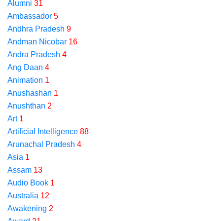
Alumni
31
Ambassador
5
Andhra Pradesh
9
Andman Nicobar
16
Andra Pradesh
4
Ang Daan
4
Animation
1
Anushashan
1
Anushthan
2
Art
1
Artificial Intelligence
88
Arunachal Pradesh
4
Asia
1
Assam
13
Audio Book
1
Australia
12
Awakening
2