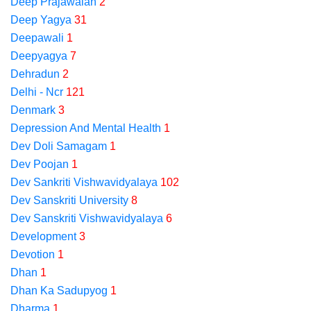
Deep Prajawalan
2
Deep Yagya
31
Deepawali
1
Deepyagya
7
Dehradun
2
Delhi - Ncr
121
Denmark
3
Depression And Mental Health
1
Dev Doli Samagam
1
Dev Poojan
1
Dev Sankriti Vishwavidyalaya
102
Dev Sanskriti University
8
Dev Sanskriti Vishwavidyalaya
6
Development
3
Devotion
1
Dhan
1
Dhan Ka Sadupyog
1
Dharma
1