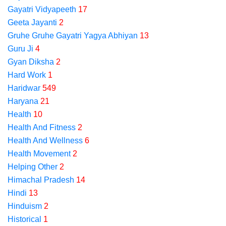
Gayatri Vidyapeeth
17
Geeta Jayanti
2
Gruhe Gruhe Gayatri Yagya Abhiyan
13
Guru Ji
4
Gyan Diksha
2
Hard Work
1
Haridwar
549
Haryana
21
Health
10
Health And Fitness
2
Health And Wellness
6
Health Movement
2
Helping Other
2
Himachal Pradesh
14
Hindi
13
Hinduism
2
Historical
1