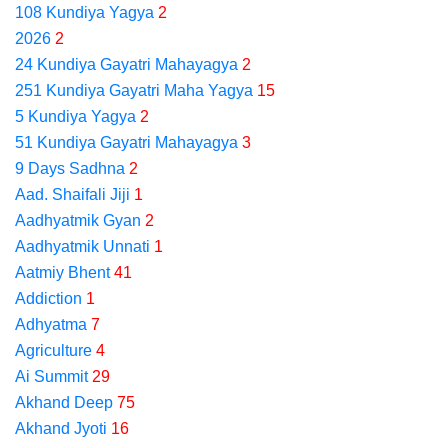
108 Kundiya Yagya
2
2026
2
24 Kundiya Gayatri Mahayagya
2
251 Kundiya Gayatri Maha Yagya
15
5 Kundiya Yagya
2
51 Kundiya Gayatri Mahayagya
3
9 Days Sadhna
2
Aad. Shaifali Jiji
1
Aadhyatmik Gyan
2
Aadhyatmik Unnati
1
Aatmiy Bhent
41
Addiction
1
Adhyatma
7
Agriculture
4
Ai Summit
29
Akhand Deep
75
Akhand Jyoti
16