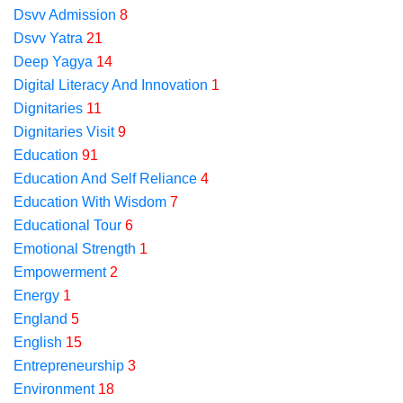
Dsvv Admission
8
Dsvv Yatra
21
Deep Yagya
14
Digital Literacy And Innovation
1
Dignitaries
11
Dignitaries Visit
9
Education
91
Education And Self Reliance
4
Education With Wisdom
7
Educational Tour
6
Emotional Strength
1
Empowerment
2
Energy
1
England
5
English
15
Entrepreneurship
3
Environment
18