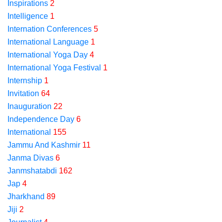
Inspirations
2
Intelligence
1
Internation Conferences
5
International Language
1
International Yoga Day
4
International Yoga Festival
1
Internship
1
Invitation
64
Inauguration
22
Independence Day
6
International
155
Jammu And Kashmir
11
Janma Divas
6
Janmshatabdi
162
Jap
4
Jharkhand
89
Jiji
2