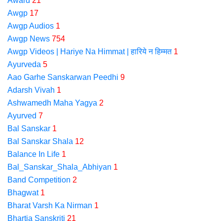
Award
21
Awgp
17
Awgp Audios
1
Awgp News
754
Awgp Videos | Hariye Na Himmat | हारिये न हिम्मत
1
Ayurveda
5
Aao Garhe Sanskarwan Peedhi
9
Adarsh Vivah
1
Ashwamedh Maha Yagya
2
Ayurved
7
Bal Sanskar
1
Bal Sanskar Shala
12
Balance In Life
1
Bal_Sanskar_Shala_Abhiyan
1
Band Competition
2
Bhagwat
1
Bharat Varsh Ka Nirman
1
Bhartia Sanskriti
21